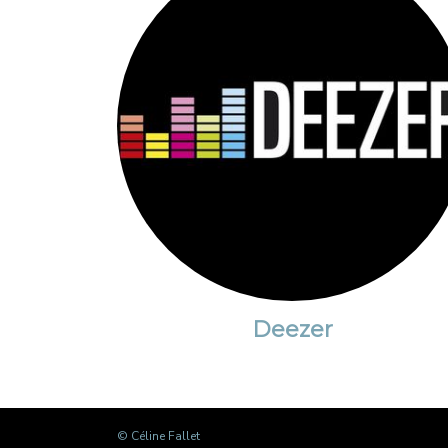
Deezer
© Céline Fallet